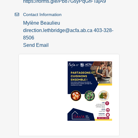
https://forms.gle/Pb87GsyPqGrFTajA9
Contact Information
Mylène Beaulieu
direction.lethbridge@acfa.ab.ca 403-328-
8506
Send Email